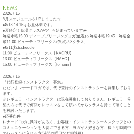
NEWS
2026.7.16
8月スケジュールをUPしました☆
●8/13.14.15はお盆休業です。
●夏限定！低温クラスが今年も始まっています☀
毎週水曜15:00 ディープブリージングヨガ(低温)＆毎週木曜19:45・毎週金
曜11:00 ビューティフリークス(低温)の3クラス。
●8/11(祝)schedule
11:00 ビューティフリークス【KAORU】
13:00 ビューティフリークス【NAHO】
15:00 ビューティフリークス【tomomi】
2026.7.16
『代行登録インストラクター募集』
ただいまレナードヨガでは、代行登録のインストラクターを募集しており
ます。
※レギュラーインストラクターは現在募集しておりません。レギュラー希
望の方は代行で何回かレッスンをして頂いてからクラスを持って頂くこと
を検討いたします。
●応募条件
レナードヨガに興味がある方、お客様・インストラクター＆スタッフとの
コミュニケーションを大切にできる方、ヨガが大好きな方、様々な時間帯
のレッスンに入れる方(時間や曜日など相談可)