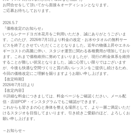
お問合せをして頂いてから面接＆オーディションとなります。
ご応募お待ちしております。
2026.5.7
『価格改定のお知らせ』
いつもレナードヨガ水花月をご利用いただき、誠にありがとうございま
す。このたび、2026年7月1日より料金の改定・お水やタオルの無料サー
ビスを終了とさせていただくこととなりました。近年の物価上昇やエネル
ギーコストの高騰に伴い、スタジオ運営に関わる各種費用が増加しており
ます。これまで価格維持に努めてまいりましたが、現行の料金体系を維持
することが難しい状況となりました。誠に心苦しい限りではございます
が、今後も快適な空間づくりと質の高いレッスンをご提供し続けるため、
今回の価格改定にご理解を賜りますようお願い申し上げます。
【改定時期】
2026年7月1日より
【改定内容】
※詳細な料金につきましては、料金ページをご確認ください。メール配
信・店頭POP・インスタグラムでもご確認ができます。
これからも皆さまの心と身体を整える場所として、より一層ご満足いただ
けるスタジオを目指してまいります。引き続きご愛顧のほど、よろしくお
願い申し上げます。
～お知らせ～