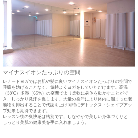
マイナスイオンたっぷりの空間
レナードヨガではお肌や髪に良いマイナスイオンたっぷりの空間で
呼吸を妨げることなく、気持よくヨガをしていただけます。高温
（38℃）多湿（65%）の空間でより柔軟に身体を動かすことがで
き、しっかり発汗を促します。大量の発汗により体内に溜まった老
廃物を排出することで代謝を上げ同時にデトックス・シェイプアッ
プ効果も期待できます。
レッスン後の爽快感は格別です。しなやかで美しい身体づくりと、
しっとり美肌の健康美を手に入れましょう。